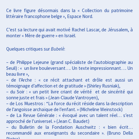
Ce livre figure désormais dans la « Collection du patrimoine
littéraire francophone belge », Espace Nord.
C’est sa lecture qui avait motivé Rachel Lascar, de Jérusalem, à
monter « Mère de guerre » en Israël.
Quelques critiques sur
Bubelè
:
– de Philippe Lejeune (grand spécialiste de l’autobiographie au
Seuil) : « un livre bouleversant…. Un texte impressionnant…. Un
beau livre »,
– de l’Arche : « ce récit attachant et drôle est aussi un
témoignage d’affection et de gratitude » (Shirley Rusniak),
– du Soir : « un petit livre criant de vérité et de sincérité qui
sonne juste et frais » (Jean-Claude Vantroyen),
– de Los Muestros : “La force du récit réside dans la description
de l’angoisse archaïque de l’enfant. » (Micheline Weinstock)
– de La Revue Générale : « évoqué avec un talent réel… s’est
approché de l’universel. » (Jean C. Baudet)
– du Bulletin de la Fondation Auschwitz : « bien écrit…
recommandé aux enseignants du secondaire ». (Bruno Della
Pietra)