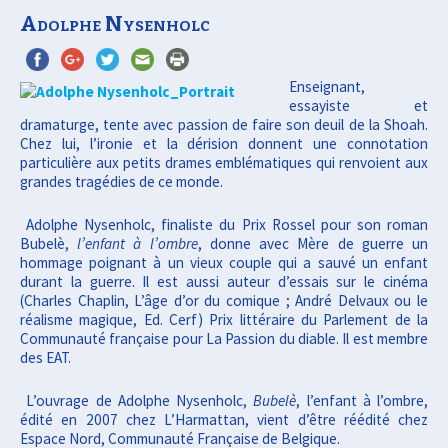
Création, organisation et production de
Anima et Cie
Adolphe Nysenholc
spectacles vivants
Enseignant,
essayiste et
dramaturge, tente avec passion de faire son deuil de la Shoah.
Chez lui, l’ironie et la dérision donnent une connotation
particulière aux petits drames emblématiques qui renvoient aux
grandes tragédies de ce monde.
Adolphe Nysenholc, finaliste du Prix Rossel pour son roman
Bubelè,
l’enfant à l’ombre
, donne avec Mère de guerre un
hommage poignant à un vieux couple qui a sauvé un enfant
durant la guerre. Il est aussi auteur d’essais sur le cinéma
(Charles Chaplin, L’âge d’or du comique ; André Delvaux ou le
réalisme magique, Ed. Cerf) Prix littéraire du Parlement de la
Communauté française pour La Passion du diable. Il est membre
des EAT.
L’ouvrage de Adolphe Nysenholc,
Bubelè
, l’enfant à l’ombre,
édité en 2007 chez L’Harmattan, vient d’être réédité chez
Espace Nord, Communauté Française de Belgique.